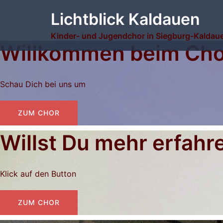
Zum
Lichtblick Kaldauen
Inhalt
springen
Kinder- und Jugendchor in Siegburg-Kaldau
Willkommen beim Chor
Schau Dich bei uns um
ZUM CHOR
Willst Du mehr erfahr
Klick auf den Button
ZUM CHOR