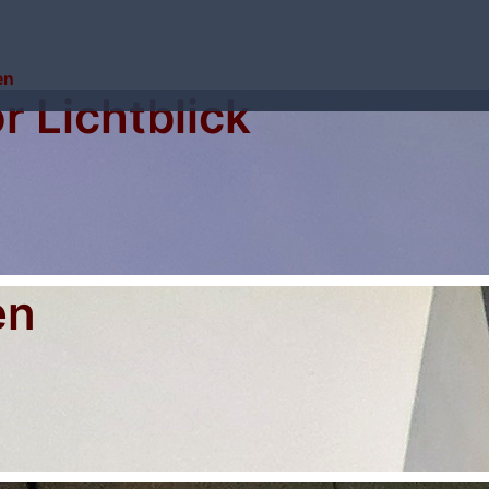
en
 Lichtblick
en