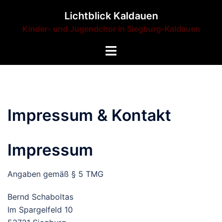
Zum
Lichtblick Kaldauen
Inhalt
Kinder- und Jugendchor in Siegburg-Kaldauen
springen
Menü
umschalten
Impressum & Kontakt
Impressum
Angaben gemäß § 5 TMG
Bernd Schaboltas
Im Spargelfeld 10